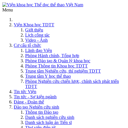
Menu
Viện Khoa học TDTT
Giới thiệu
Lịch công tác
Video - Ảnh
Cơ cấu tổ chức
Lãnh đạo Viện
Phòng Hành chính, Tổng hợp
Phòng Đào tạo & Quản lý khoa học
Phòng Thông tin Khoa học TDTT
Trung tâm Nghiên cứu, thí nghiệm TDTT
Trung tâm Y học thể thao
Phòng Nghiên cứu chiến lược, chính sách phát triển
TDTT
Tin tức Viện
Tin tức - Sự kiện ngành
Đảng - Đoàn thể
Đào tạo Nghiên cứu sinh
Thông tin Đào tạo
Danh sách nghiên cứu sinh
Danh sách luận án Tiến sĩ
Thư viện điện tử