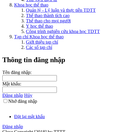
Khoa học thể thao
Quản lý - Lý luận và thực tiễn TDTT
Thể thao thành tích cao
Thể thao cho mọi người
Y học thể thao
Công trình nghiên cứu khoa học TDTT
Tạp chí Khoa học thể thao
Giới thiệu tạp chí
Các số tạp chí
Thông tin đăng nhập
Tên đăng nhập:
Mật khẩu:
Đăng nhập
Hủy
Nhớ đăng nhập
Đặt lại mật khẩu
Đăng nhập
Close
Copyright [2018] by TTTT