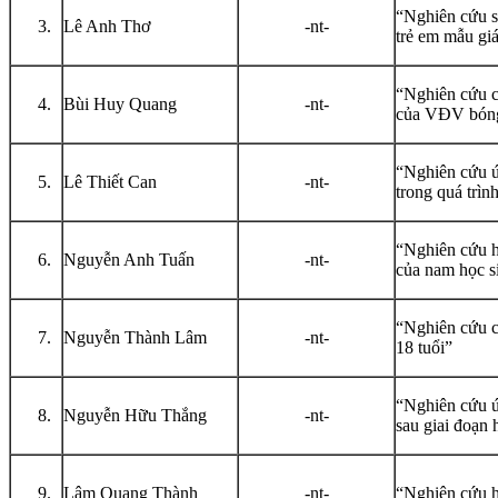
“Nghiên cứu s
Lê Anh Thơ
-nt-
trẻ em mẫu giá
“Nghiên cứu cá
Bùi Huy Quang
-nt-
của VĐV bóng
“Nghiên cứu ứn
Lê Thiết Can
-nt-
trong quá trì
“Nghiên cứu hi
Nguyễn Anh Tuấn
-nt-
của nam học s
“Nghiên cứu c
Nguyễn Thành Lâm
-nt-
18 tuổi”
“Nghiên cứu ứ
Nguyễn Hữu Thắng
-nt-
sau giai đoạn 
Lâm Quang Thành
-nt-
“Nghiên cứu h