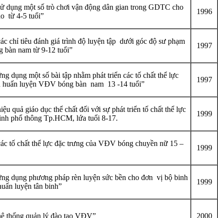
ử dụng một số trò chơi vận động dân gian trong GDTC cho
1996
o từ 4-5 tuổi”
c chỉ tiêu đánh giá trình độ luyện tập dưới góc độ sư phạm
1997
 bàn nam từ 9-12 tuổi”
g dụng một số bài tập nhằm phát triển các tố chất thể lực
1997
nh huấn luyện VĐV bóng bàn nam 13 -14 tuổi”
ệu quả giáo dục thể chất đối với sự phát triển tố chất thể lực
1999
inh phổ thông Tp.HCM, lứa tuổi 8-17.
ác tố chất thể lực đặc trưng của VĐV bóng chuyền nữ 15 –
1999
ng dụng phương pháp rèn luyện sức bền cho đơn vị bộ binh
1999
huấn luyện tân binh”
ệ thống quản lý đào tạo VĐV”
2000