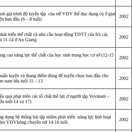
nh giá trình độ luyện tập của nữ VĐV thể dục dụng cụ ở giai
2002
n ban đầu (6 – 8 tuổi)
hát triển thể chất và nhu cầu hoạt động TDTT của h/s các
2002
ổi 11-14 ở An Giang
g cao năng lực thể chất của học sinh trung học cơ sở (12-15
2002
uấn luyện và thang điểm dùng để tuyển chọn ban đầu cho
2002
 nam lứa tuổi 11 – 13
u quả phát triển các tố chất thể lực ở người tập Vovinam –
2002
ứa tuổi 14 và 17)
g dụng hệ thống bài tập nhằm phát triển năng lực linh hoạt
2002
ho VĐVbóng chuyền nữ 14-16 tuổi.