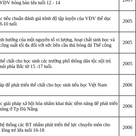
ĐV bóng bàn lứa tuổi 12 - 14
c tiêu chuẩn đánh giá trình độ tập luyện của VĐV thể dục
2005
8-10 tuổi
h hưởng của một nguyên tố vi lượng, hoạt chất sinh học và
2005
 công suất tối đa đối với sức bền cầu thủ bóng đá Thể công
thể chất cho học sinh các trường phổ thông dân tộc nội trú
2005
úi phía Bắc từ 15 -17 tuổi.
áp để phát triển thể chất cho học sinh tiểu học Việt Nam
2006
 giải pháp xã hội hóa nhằm khai thác tiềm năng để phát triển
2006
húng ở Tp Đà Nẵng
ệ thống các BT nhằm phát triển thể lực chuyên môn cho
2006
ông trẻ lứa tuổi 16-18