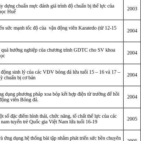
y dựng chuẩn mực đánh giá trình độ chuẩn bị thể lực của
2003
 học Huế
iển sức mạnh tốc độ của vận động viên Karatedo (từ 12-15
2004
u quả hướng nghiệp của chương trình GDTC cho SV khoa
2004
học
động sinh lý của các VĐV bóng đá lứa tuổi 15 – 16 và 17 –
2004
kỳ chuẩn bị cơ bản
g dụng phương pháp xoa bóp kết hợp điện từ trường để hồi
2004
động viên Bóng đá.
 số đặc điểm hình thái, chức năng, tố chất thể lực của các
2005
am tuyển trẻ Quốc gia Việt Nam lứa tuổi 16-19
à ứng dụng hệ thống bài tập nhằm phát triển sức bền chuyên
2005