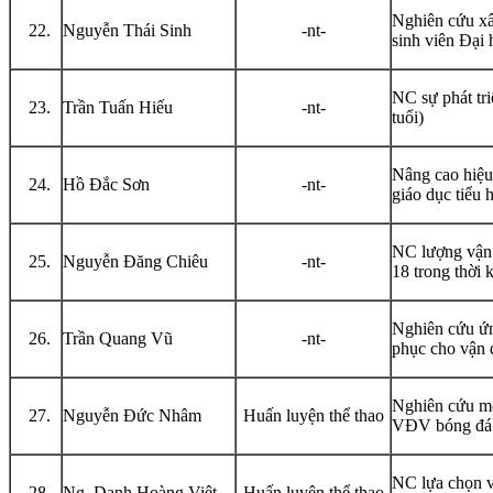
Nghiên cứu xâ
Nguyễn Thái Sinh
-nt-
sinh viên Đại
NC sự phát tr
Trần Tuấn Hiếu
-nt-
tuổi)
Nâng cao hiệ
Hồ Đắc Sơn
-nt-
giáo dục tiểu 
NC lượng vận 
Nguyễn Đăng Chiêu
-nt-
18 trong thời 
Nghiên cứu ứn
Trần Quang Vũ
-nt-
phục cho vận 
Nghiên cứu một
Nguyễn Đức Nhâm
Huấn luyện thể thao
VĐV bóng đá n
NC lựa chọn v
Ng. Danh Hoàng Việt
Huấn luyện thể thao