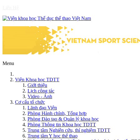
Liên Hệ
Menu
Viện Khoa học TDTT
Giới thiệu
Lịch công tác
Video - Ảnh
Cơ cấu tổ chức
Lãnh đạo Viện
Phòng Hành chính, Tổng hợp
Phòng Đào tạo & Quản lý khoa học
Phòng Thông tin Khoa học TDTT
Trung tâm Nghiên cứu, thí nghiệm TDTT
Trung tâm Y học thể thao