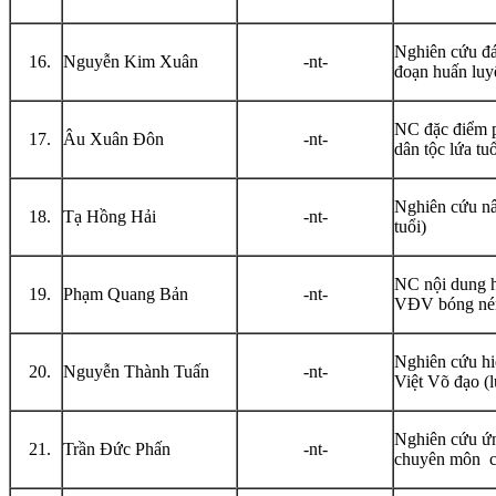
Nghiên cứu đá
Nguyễn Kim Xuân
-nt-
đoạn huấn luyệ
NC đặc điểm p
Âu Xuân Đôn
-nt-
dân tộc lứa tu
Nghiên cứu nân
Tạ Hồng Hải
-nt-
tuổi)
NC nội dung h
Phạm Quang Bản
-nt-
VĐV bóng ném
Nghiên cứu hiệ
Nguyễn Thành Tuấn
-nt-
Việt Võ đạo (l
Nghiên cứu ứn
Trần Đức Phấn
-nt-
chuyên môn c