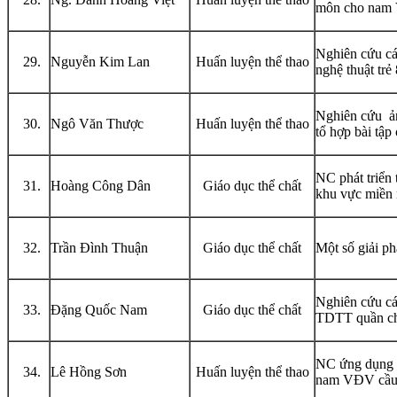
môn cho nam V
Nghiên cứu cá
Nguyễn Kim Lan
Huấn luyện thể thao
nghệ thuật trẻ 
Nghiên cứu ản
Ngô Văn Thược
Huấn luyện thể thao
tổ hợp bài tập
NC phát triển 
Hoàng Công Dân
Giáo dục thể chất
khu vực miền n
Trần Đình Thuận
Giáo dục thể chất
Một số giải ph
Nghiên cứu các
Đặng Quốc Nam
Giáo dục thể chất
TDTT quần c
NC ứng dụng h
Lê Hồng Sơn
Huấn luyện thể thao
nam VĐV cầu l