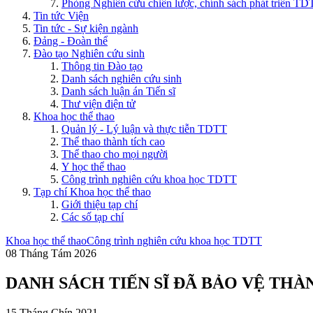
Phòng Nghiên cứu chiến lược, chính sách phát triển T
Tin tức Viện
Tin tức - Sự kiện ngành
Đảng - Đoàn thể
Đào tạo Nghiên cứu sinh
Thông tin Đào tạo
Danh sách nghiên cứu sinh
Danh sách luận án Tiến sĩ
Thư viện điện tử
Khoa học thể thao
Quản lý - Lý luận và thực tiễn TDTT
Thể thao thành tích cao
Thể thao cho mọi người
Y học thể thao
Công trình nghiên cứu khoa học TDTT
Tạp chí Khoa học thể thao
Giới thiệu tạp chí
Các số tạp chí
Khoa học thể thao
Công trình nghiên cứu khoa học TDTT
08 Tháng Tám 2026
DANH SÁCH TIẾN SĨ ĐÃ BẢO VỆ THÀ
15 Tháng Chín 2021