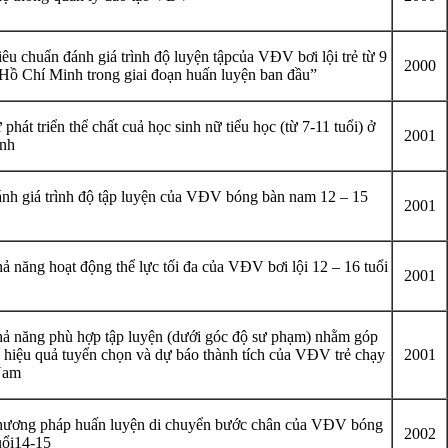
êu chuẩn đánh giá trình độ luyện tậpcủa VĐV bơi lội trẻ từ 9
2000
p.Hồ Chí Minh trong giai đoạn huấn luyện ban đầu”
phát triển thể chất cuả học sinh nữ tiểu học (từ 7-11 tuổi) ở
2001
nh
nh giá trình độ tập luyện của VĐV bóng bàn nam 12 – 15
2001
ả năng hoạt động thể lực tối đa của VĐV bơi lội 12 – 16 tuổi
2001
ả năng phù hợp tập luyện (dưới góc độ sư phạm) nhằm góp
 hiệu quả tuyển chọn và dự báo thành tích của VĐV trẻ chạy
2001
Nam
hương pháp huấn luyện di chuyển bước chân của VĐV bóng
2002
uổi14-15