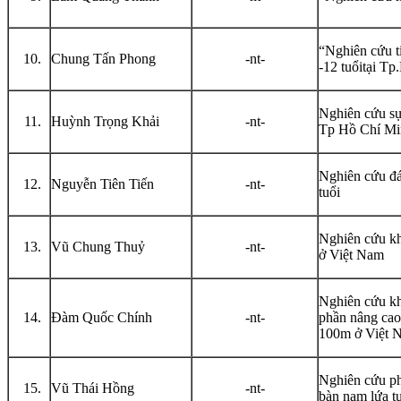
“Nghiên cứu ti
Chung Tấn Phong
-nt-
-12 tuổitại T
Nghiên cứu sự 
Huỳnh Trọng Khải
-nt-
Tp Hồ Chí Mi
Nghiên cứu đá
Nguyễn Tiên Tiến
-nt-
tuổi
Nghiên cứu kh
Vũ Chung Thuỷ
-nt-
ở Việt Nam
Nghiên cứu kh
Đàm Quốc Chính
-nt-
phần nâng cao
100m ở Việt 
Nghiên cứu p
Vũ Thái Hồng
-nt-
bàn nam lứa t