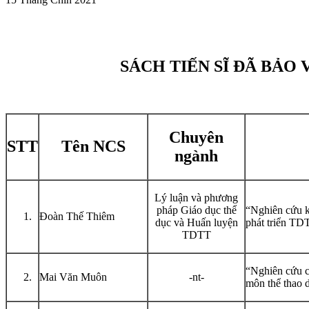
SÁCH TIẾN SĨ ĐÃ BẢO
Chuyên
STT
Tên NCS
ngành
Lý luận và phương
pháp Giáo dục thể
“Nghiên cứu k
Đoàn Thế Thiêm
dục và Huấn luyện
phát triển TD
TDTT
“Nghiên cứu cơ
Mai Văn Muôn
-nt-
môn thể thao 