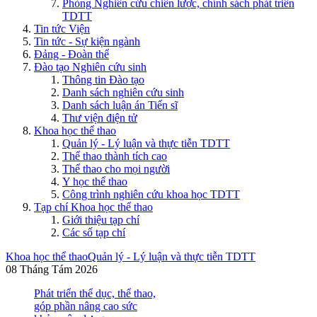
Phòng Nghiên cứu chiến lược, chính sách phát triển
TDTT
Tin tức Viện
Tin tức - Sự kiện ngành
Đảng - Đoàn thể
Đào tạo Nghiên cứu sinh
Thông tin Đào tạo
Danh sách nghiên cứu sinh
Danh sách luận án Tiến sĩ
Thư viện điện tử
Khoa học thể thao
Quản lý - Lý luận và thực tiễn TDTT
Thể thao thành tích cao
Thể thao cho mọi người
Y học thể thao
Công trình nghiên cứu khoa học TDTT
Tạp chí Khoa học thể thao
Giới thiệu tạp chí
Các số tạp chí
Khoa học thể thao
Quản lý - Lý luận và thực tiễn TDTT
08 Tháng Tám 2026
Phát triển thể dục, thể thao,
góp phần nâng cao sức