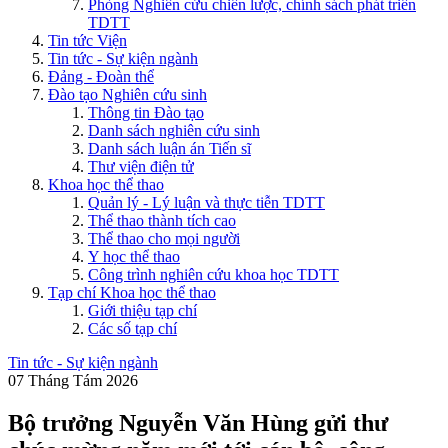
Phòng Nghiên cứu chiến lược, chính sách phát triển
TDTT
Tin tức Viện
Tin tức - Sự kiện ngành
Đảng - Đoàn thể
Đào tạo Nghiên cứu sinh
Thông tin Đào tạo
Danh sách nghiên cứu sinh
Danh sách luận án Tiến sĩ
Thư viện điện tử
Khoa học thể thao
Quản lý - Lý luận và thực tiễn TDTT
Thể thao thành tích cao
Thể thao cho mọi người
Y học thể thao
Công trình nghiên cứu khoa học TDTT
Tạp chí Khoa học thể thao
Giới thiệu tạp chí
Các số tạp chí
Tin tức - Sự kiện ngành
07 Tháng Tám 2026
Bộ trưởng Nguyễn Văn Hùng gửi thư