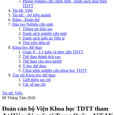
Phòng Nghiên cứu chiến lược, chính sách phát triển
TDTT
Tin tức Viện
Tin tức - Sự kiện ngành
Đảng - Đoàn thể
Đào tạo Nghiên cứu sinh
Thông tin Đào tạo
Danh sách nghiên cứu sinh
Danh sách luận án Tiến sĩ
Thư viện điện tử
Khoa học thể thao
Quản lý - Lý luận và thực tiễn TDTT
Thể thao thành tích cao
Thể thao cho mọi người
Y học thể thao
Công trình nghiên cứu khoa học TDTT
Tạp chí Khoa học thể thao
Giới thiệu tạp chí
Các số tạp chí
Tin tức Viện
08 Tháng Tám 2026
Đoàn cán bộ Viện Khoa học TDTT tham