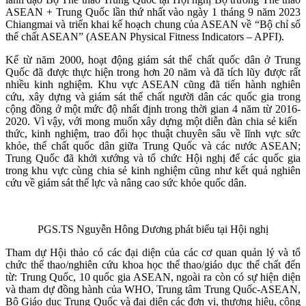
ASEAN + Trung Quốc lần thứ nhất vào ngày 1 tháng 9 năm 2023
Chiangmai và triển khai kế hoạch chung của ASEAN về “Bộ chỉ số
thể chất ASEAN” (ASEAN Physical Fitness Indicators – APFI).
Kể từ năm 2000, hoạt động giám sát thể chất quốc dân ở Trung
Quốc đã được thực hiện trong hơn 20 năm và đã tích lũy được rất
nhiều kinh nghiệm. Khu vực ASEAN cũng đã tiến hành nghiên
cứu, xây dựng và giám sát thể chất người dân các quốc gia trong
cộng đồng ở một mức độ nhất định trong thời gian 4 năm từ 2016-
2020. Vì vậy, với mong muốn xây dựng một diễn đàn chia sẻ kiến ​​
thức, kinh nghiệm, trao đổi học thuật chuyên sâu về lĩnh vực sức
khỏe, thể chất quốc dân giữa Trung Quốc và các nước ASEAN;
Trung Quốc đã khởi xướng và tổ chức Hội nghị để các quốc gia
trong khu vực cùng chia sẻ kinh nghiệm cũng như kết quả nghiên
cứu về giám sát thể lực và nâng cao sức khỏe quốc dân.
PGS.TS Nguyễn Hông Dương phát biểu tại Hội nghị
Tham dự Hội thảo có các đại diện của các cơ quan quản lý và tổ
chức thể thao/nghiên cứu khoa học thể thao/giáo dục thể chất đến
từ: Trung Quốc, 10 quốc gia ASEAN, ngoài ra còn có sự hiện diện
và tham dự đồng hành của WHO, Trung tâm Trung Quốc-ASEAN,
Bộ Giáo dục Trung Quốc và đại diện các đơn vị, thương hiệu, công