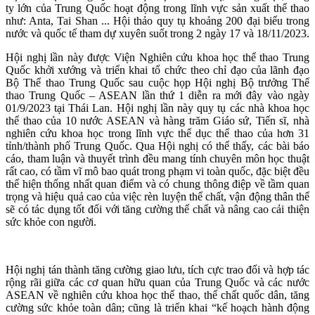
ty lớn của Trung Quốc hoạt động trong lĩnh vực sản xuất thể thao
như: Anta, Tai Shan ... Hội thảo quy tụ khoảng 200 đại biểu trong
nước và quốc tế tham dự xuyên suốt trong 2 ngày 17 và 18/11/2023.
Hội nghị lần này được Viện Nghiên cứu khoa học thể thao Trung
Quốc khởi xướng và triển khai tổ chức theo chỉ đạo của lãnh đạo
Bộ Thể thao Trung Quốc sau cuộc họp Hội nghị Bộ trưởng Thể
thao Trung Quốc – ASEAN lần thứ 1 diễn ra mới đây vào ngày
01/9/2023 tại Thái Lan. Hội nghị lần này quy tụ các nhà khoa học
thể thao của 10 nước ASEAN và hàng trăm Giáo sứ, Tiến sĩ, nhà
nghiên cứu khoa học trong lĩnh vực thể dục thể thao của hơn 31
tỉnh/thành phố Trung Quốc. Qua Hội nghị có thể thấy, các bài báo
cáo, tham luận và thuyết trình đều mang tính chuyên môn học thuật
rất cao, có tầm vĩ mô bao quát trong phạm vi toàn quốc, đặc biệt đều
thể hiện thống nhất quan điểm và có chung thông điệp về tầm quan
trọng và hiệu quả cao của việc rèn luyện thể chất, vận động thân thể
sẽ có tác dụng tốt đối với tăng cường thể chất và nâng cao cải thiện
sức khỏe con người.
Hội nghị tán thành tăng cường giao lưu, tích cực trao đổi và hợp tác
rộng rãi giữa các cơ quan hữu quan của Trung Quốc và các nước
ASEAN về nghiên cứu khoa học thể thao, thể chất quốc dân, tăng
cường sức khỏe toàn dân; cũng là triển khai “kế hoạch hành động