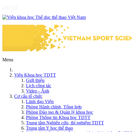
Liên Hệ
Menu
Viện Khoa học TDTT
Giới thiệu
Lịch công tác
Video - Ảnh
Cơ cấu tổ chức
Lãnh đạo Viện
Phòng Hành chính, Tổng hợp
Phòng Đào tạo & Quản lý khoa học
Phòng Thông tin Khoa học TDTT
Trung tâm Nghiên cứu, thí nghiệm TDTT
Trung tâm Y học thể thao