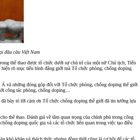
ại đầu cầu Việt Nam
ong thể thao được tổ chức dưới sự chủ trì của một nữ Chủ tịch, Tiến
 hiện rõ mục tiêu bình đẳng giới mà Tổ chức phòng, chống doping
u Á và những đóng góp đối với Tổ chức phòng, chống doping thế giới
tới công tác phòng, chống doping…
ã bày tỏ lời cảm ơn Tổ chức chống doping thế giới đã tin tưởng lựa
 cho thể thao. Đánh giá về tầm quan trọng của chính phủ trong công
hống doping quốc gia và các tổ chức liên quan trong việc tạo điều
àn khó khăn và thách thức nhưng đồng thời cũng là cơ hội để các tổ