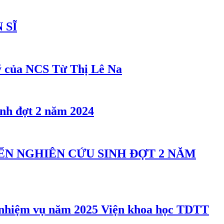
 SĨ
sỹ của NCS Từ Thị Lê Na
inh đợt 2 năm 2024
N NGHIÊN CỨU SINH ĐỢT 2 NĂM
Viện khoa học TDTT