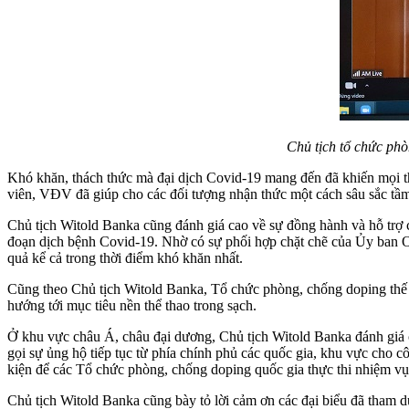
Chủ tịch tổ chức phò
Khó khăn, thách thức mà đại dịch Covid-19 mang đến đã khiến mọi thứ
viên, VĐV đã giúp cho các đối tượng nhận thức một cách sâu sắc tầm
Chủ tịch Witold Banka cũng đánh giá cao về sự đồng hành và hỗ trợ củ
đoạn dịch bệnh Covid-19. Nhờ có sự phối hợp chặt chẽ của Ủy ban Ol
quả kể cả trong thời điểm khó khăn nhất.
Cũng theo Chủ tịch Witold Banka, Tổ chức phòng, chống doping thế gi
hướng tới mục tiêu nền thể thao trong sạch.
Ở khu vực châu Á, châu đại dương, Chủ tịch Witold Banka đánh giá
gọi sự ủng hộ tiếp tục từ phía chính phủ các quốc gia, khu vực cho 
kiện để các Tổ chức phòng, chống doping quốc gia thực thi nhiệm v
Chủ tịch Witold Banka cũng bày tỏ lời cảm ơn các đại biểu đã tham