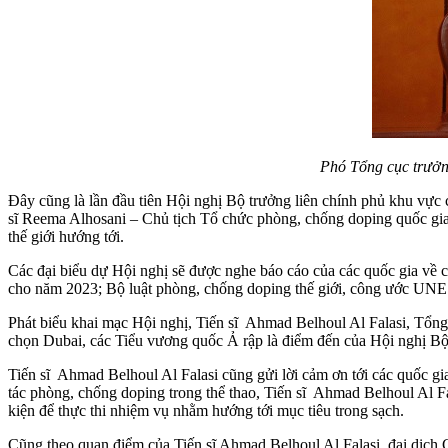
Phó Tổng cục trưởn
Đây cũng là lần đầu tiên Hội nghị Bộ trưởng liên chính phủ khu vực 
sĩ Reema Alhosani – Chủ tịch Tổ chức phòng, chống doping quốc gia
thế giới hướng tới.
Các đại biểu dự Hội nghị sẽ được nghe báo cáo của các quốc gia về
cho năm 2023; Bộ luật phòng, chống doping thế giới, công ước UNE
Phát biểu khai mạc Hội nghị, Tiến sĩ Ahmad Belhoul Al Falasi, Tổng
chọn Dubai, các Tiểu vương quốc Ả rập là điểm đến của Hội nghị Bộ 
Tiến sĩ Ahmad Belhoul Al Falasi cũng gửi lời cảm ơn tới các quốc gi
tác phòng, chống doping trong thể thao, Tiến sĩ Ahmad Belhoul Al Fa
kiện để thực thi nhiệm vụ nhằm hướng tới mục tiêu trong sạch.
Cũng theo quan điểm của Tiến sĩ Ahmad Belhoul Al Falasi, đại dịch C