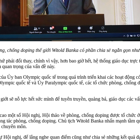
ng, chống doping thế giới Witold Banka có phần chia sẻ ngắn gọn nh
 phải đổi thay, chính vì vậy, hơn bao giờ hết, hệ thống giáo dục trực 
 quan trọng của vấn đề này.
a Ủy ban Olympic quốc tế trong quá trình triển khai các hoạt động có 
ympic quốc tế và Ủy Paralympic quốc tế, các tổ chức phòng, chống do
ới sẽ nỗ lực hết sức mình để tuyên truyền, quảng bá, giáo dục các vấ
 cao một số Hội nghị, Hội thảo về phòng, chống doping được tổ chức 
công tác phòng, chống doping. Chủ tịch Witold Banka nhấn mạnh tầm qua
ụ chuyên môn.
 dự Hội nghị, để lắng nghe quan điểm cũng như chia sẻ những kết quả 