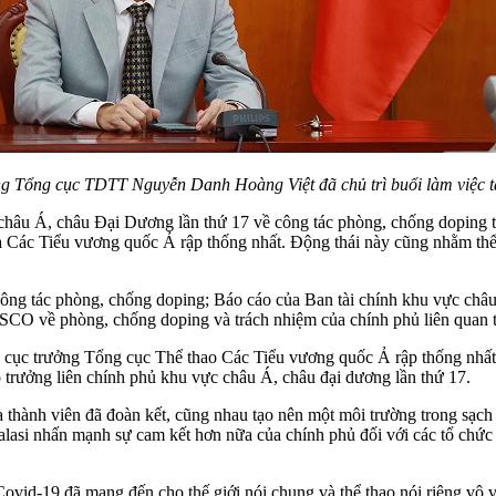
g Tổng cục TDTT Nguyễn Danh Hoàng Việt đã chủ trì buổi làm việc t
châu Á, châu Đại Dương lần thứ 17 về công tác phòng, chống doping tr
 Các Tiểu vương quốc Ả rập thống nhất. Động thái này cũng nhằm thể
 công tác phòng, chống doping; Báo cáo của Ban tài chính khu vực châ
SCO về phòng, chống doping và trách nhiệm của chính phủ liên quan 
 cục trưởng Tổng cục Thể thao Các Tiểu vương quốc Ả rập thống nhất đ
trưởng liên chính phủ khu vực châu Á, châu đại dương lần thứ 17.
a thành viên đã đoàn kết, cũng nhau tạo nên một môi trường trong sạch
lasi nhấn mạnh sự cam kết hơn nữa của chính phủ đối với các tổ chức c
ovid-19 đã mang đến cho thế giới nói chung và thể thao nói riêng vô v