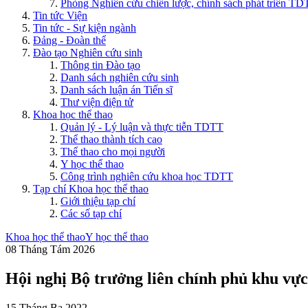
Phòng Nghiên cứu chiến lược, chính sách phát triển T
Tin tức Viện
Tin tức - Sự kiện ngành
Đảng - Đoàn thể
Đào tạo Nghiên cứu sinh
Thông tin Đào tạo
Danh sách nghiên cứu sinh
Danh sách luận án Tiến sĩ
Thư viện điện tử
Khoa học thể thao
Quản lý - Lý luận và thực tiễn TDTT
Thể thao thành tích cao
Thể thao cho mọi người
Y học thể thao
Công trình nghiên cứu khoa học TDTT
Tạp chí Khoa học thể thao
Giới thiệu tạp chí
Các số tạp chí
Khoa học thể thao
Y học thể thao
08 Tháng Tám 2026
Hội nghị Bộ trưởng liên chính phủ khu vực
15 Tháng Ba 2022