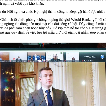
ch nghi và vượt qua khó khăn.
iểu dự Hội nghị và chúc Hội nghị thành công tốt đẹp, gặt hái được nhi
Chủ tịch tổ chức phòng, chống doping thế giới Witold Banka gửi lời c
ông ngừng tác động đến mọi mặt của đời sống xã hội. Đây cũng là một 
o lớn đã phải tạm hoãn hoặc hủy bỏ). Để kịp thời hỗ trợ các VĐV trong
g qua quy định về việc lưu trữ mẫu thử thời gian dài nhằm góp phần đ