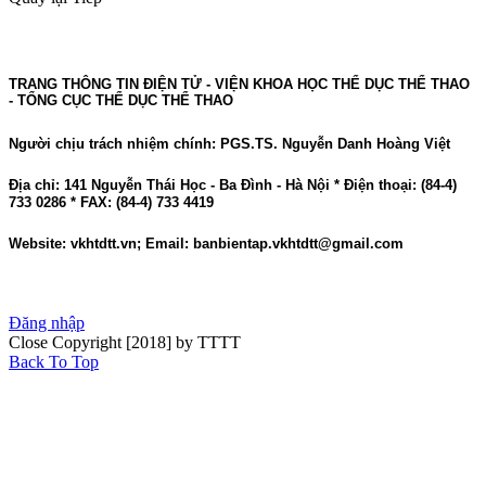
TRANG THÔNG TIN ĐIỆN TỬ - VIỆN KHOA HỌC THỂ DỤC THỂ THAO
- TỔNG CỤC THỂ DỤC THỂ THAO
Người chịu trách nhiệm chính: PGS.TS. Nguyễn Danh Hoàng Việt
Địa chỉ: 141 Nguyễn Thái Học - Ba Đình - Hà Nội * Điện thoại: (84-4)
733 0286 * FAX: (84-4) 733 4419
Website: vkhtdtt.vn; Email: banbientap.vkhtdtt@gmail.com
Đăng nhập
Close
Copyright [2018] by TTTT
Back To Top