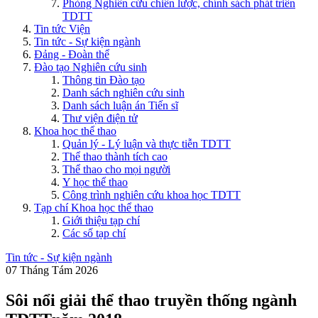
Phòng Nghiên cứu chiến lược, chính sách phát triển
TDTT
Tin tức Viện
Tin tức - Sự kiện ngành
Đảng - Đoàn thể
Đào tạo Nghiên cứu sinh
Thông tin Đào tạo
Danh sách nghiên cứu sinh
Danh sách luận án Tiến sĩ
Thư viện điện tử
Khoa học thể thao
Quản lý - Lý luận và thực tiễn TDTT
Thể thao thành tích cao
Thể thao cho mọi người
Y học thể thao
Công trình nghiên cứu khoa học TDTT
Tạp chí Khoa học thể thao
Giới thiệu tạp chí
Các số tạp chí
Tin tức - Sự kiện ngành
07 Tháng Tám 2026
Sôi nổi giải thể thao truyền thống ngành