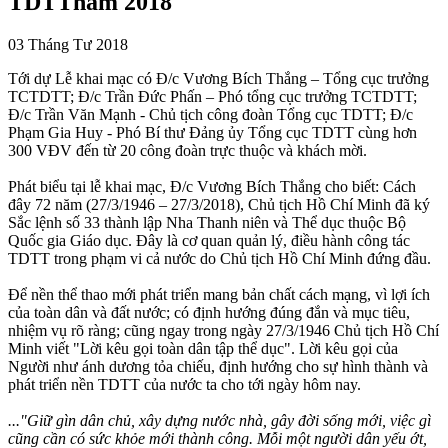
TDTTnăm 2018
03 Tháng Tư 2018
Tới dự Lễ khai mạc có Đ/c Vương Bích Thắng – Tổng cục trưởng
TCTDTT; Đ/c Trần Đức Phấn – Phó tổng cục trưởng TCTDTT;
Đ/c Trần Văn Mạnh - Chủ tịch công đoàn Tổng cục TDTT; Đ/c
Phạm Gia Huy - Phó Bí thư Đảng ủy Tổng cục TDTT cùng hơn
300 VĐV đến từ 20 công đoàn trực thuộc và khách mời.
Phát biểu tại lễ khai mạc, Đ/c Vương Bích Thắng cho biết: Cách
đây 72 năm (27/3/1946 – 27/3/2018), Chủ tịch Hồ Chí Minh đã ký
Sắc lệnh số 33 thành lập Nha Thanh niên và Thể dục thuộc Bộ
Quốc gia Giáo dục. Đây là cơ quan quản lý, điều hành công tác
TDTT trong phạm vi cả nước do Chủ tịch Hồ Chí Minh đứng đầu.
Để nền thể thao mới phát triển mang bản chất cách mạng, vì lợi ích
của toàn dân và đất nước; có định hướng đúng đắn và mục tiêu,
nhiệm vụ rõ ràng; cũng ngay trong ngày 27/3/1946 Chủ tịch Hồ Chí
Minh viết "Lời kêu gọi toàn dân tập thể dục". Lời kêu gọi của
Người như ánh dương tỏa chiếu, định hướng cho sự hình thành và
phát triển nền TDTT của nước ta cho tới ngày hôm nay.
..."Giữ gìn dân chủ, xây dựng nước nhà, gây đời sống mới, việc gì
cũng cần có sức khỏe mới thành công. Mỗi một người dân yếu ớt,