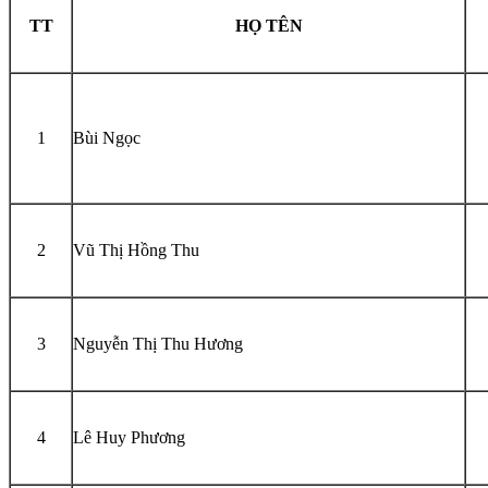
TT
HỌ TÊN
1
Bùi Ngọc
2
Vũ Thị Hồng Thu
3
Nguyễn Thị Thu Hương
4
Lê Huy Phương