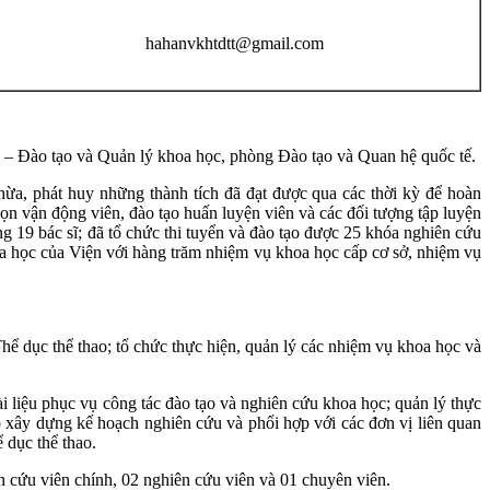
hahanvkhtdtt@gmail.com
c – Đào tạo và Quản lý khoa học, phòng Đào tạo và Quan hệ quốc tế.
a, phát huy những thành tích đã đạt được qua các thời kỳ để hoàn
n vận động viên, đào tạo huấn luyện viên và các đối tượng tập luyện
g 19 bác sĩ; đã tổ chức thi tuyển và đào tạo được 25 khóa nghiên cứu
hoa học của Viện với hàng trăm nhiệm vụ khoa học cấp cơ sở, nhiệm vụ
Thể dục thể thao; tổ chức thực hiện, quản lý các nhiệm vụ khoa học và
i liệu phục vụ công tác đào tạo và nghiên cứu khoa học; quản lý thực
ợp xây dựng kế hoạch nghiên cứu và phối hợp với các đơn vị liên quan
 dục thể thao.
 cứu viên chính, 02 nghiên cứu viên và 01 chuyên viên.