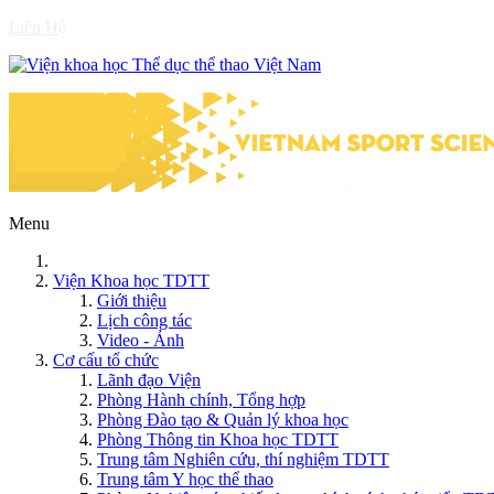
Liên Hệ
Menu
Viện Khoa học TDTT
Giới thiệu
Lịch công tác
Video - Ảnh
Cơ cấu tổ chức
Lãnh đạo Viện
Phòng Hành chính, Tổng hợp
Phòng Đào tạo & Quản lý khoa học
Phòng Thông tin Khoa học TDTT
Trung tâm Nghiên cứu, thí nghiệm TDTT
Trung tâm Y học thể thao