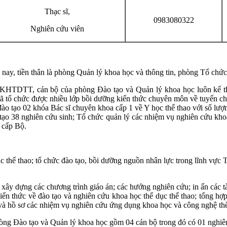
Thạc sĩ,
0983080322
Nghiên cứu viên
nay, tiền thân là phòng Quản lý khoa học và thông tin, phòng Tổ chứ
n KHTDTT, cán bộ của phòng Đào tạo và Quản lý khoa học luôn kế thừ
 tổ chức được nhiều lớp bồi dưỡng kiến thức chuyên môn về tuyển chọ
ào tạo 02 khóa Bác sĩ chuyên khoa cấp 1 về Y học thể thao với số lượn
ào tạo 38 nghiên cứu sinh; Tổ chức quản lý các nhiệm vụ nghiên cứu k
 cấp Bộ.
c thể thao; tổ chức đào tạo, bồi dưỡng nguồn nhân lực trong lĩnh vực 
 xây dựng các chương trình giáo án; các hướng nghiên cứu; in ấn các tà
kiến thức về đào tạo và nghiên cứu khoa học thể dục thể thao; tổng h
 và hồ sơ các nhiệm vụ nghiên cứu ứng dụng khoa học và công nghệ thể
hòng Đào tạo và Quản lý khoa học gồm 04 cán bộ trong đó có 01 nghiên