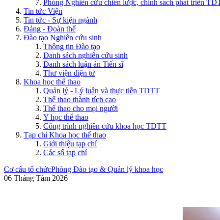
Phòng Nghiên cứu chiến lược, chính sách phát triển T
Tin tức Viện
Tin tức - Sự kiện ngành
Đảng - Đoàn thể
Đào tạo Nghiên cứu sinh
Thông tin Đào tạo
Danh sách nghiên cứu sinh
Danh sách luận án Tiến sĩ
Thư viện điện tử
Khoa học thể thao
Quản lý - Lý luận và thực tiễn TDTT
Thể thao thành tích cao
Thể thao cho mọi người
Y học thể thao
Công trình nghiên cứu khoa học TDTT
Tạp chí Khoa học thể thao
Giới thiệu tạp chí
Các số tạp chí
Cơ cấu tổ chức
Phòng Đào tạo & Quản lý khoa học
06 Tháng Tám 2026