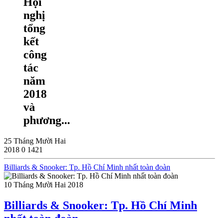
Hội
nghị
tổng
kết
công
tác
năm
2018
và
phương...
25 Tháng Mười Hai
2018
0
1421
Billiards & Snooker: Tp. Hồ Chí Minh nhất toàn đoàn
10 Tháng Mười Hai 2018
Billiards & Snooker: Tp. Hồ Chí Minh