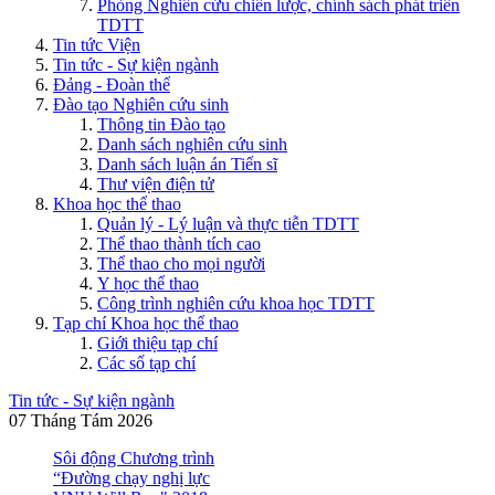
Phòng Nghiên cứu chiến lược, chính sách phát triển
TDTT
Tin tức Viện
Tin tức - Sự kiện ngành
Đảng - Đoàn thể
Đào tạo Nghiên cứu sinh
Thông tin Đào tạo
Danh sách nghiên cứu sinh
Danh sách luận án Tiến sĩ
Thư viện điện tử
Khoa học thể thao
Quản lý - Lý luận và thực tiễn TDTT
Thể thao thành tích cao
Thể thao cho mọi người
Y học thể thao
Công trình nghiên cứu khoa học TDTT
Tạp chí Khoa học thể thao
Giới thiệu tạp chí
Các số tạp chí
Tin tức - Sự kiện ngành
07 Tháng Tám 2026
Sôi động Chương trình
“Đường chạy nghị lực