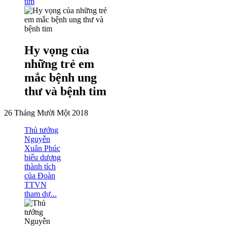
tim
Hy vọng của
những trẻ em
mắc bệnh ung
thư và bệnh tim
26 Tháng Mười Một 2018
Thủ tướng
Nguyễn
Xuân Phúc
biểu dương
thành tích
của Đoàn
TTVN
tham dự...