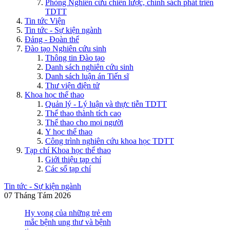
Phòng Nghiên cứu chiến lược, chính sách phát triển
TDTT
Tin tức Viện
Tin tức - Sự kiện ngành
Đảng - Đoàn thể
Đào tạo Nghiên cứu sinh
Thông tin Đào tạo
Danh sách nghiên cứu sinh
Danh sách luận án Tiến sĩ
Thư viện điện tử
Khoa học thể thao
Quản lý - Lý luận và thực tiễn TDTT
Thể thao thành tích cao
Thể thao cho mọi người
Y học thể thao
Công trình nghiên cứu khoa học TDTT
Tạp chí Khoa học thể thao
Giới thiệu tạp chí
Các số tạp chí
Tin tức - Sự kiện ngành
07 Tháng Tám 2026
Hy vọng của những trẻ em
mắc bệnh ung thư và bệnh