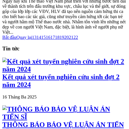
Ngày nay khi Thể thao Việt Nam phát triển với những bước tiến dài
về thành tích trên đấu trường khu vực, châu lục và thế giới, sự đóng
góp của lớp lớp các VĐV, HLV đã tạo nên nguồn cảm hứng thi ca
cho biết bao các tác giả, cũng như truyền cảm hứng tới các bạn trẻ
và người hâm mộ Thể thao nước nhà. Nhằm tôn vinh lên những nét
đẹp về con người Việt Nam, đặc biệt, là hình ảnh về người phụ nữ
Việt...
Bắt đầu
Quay lại
13
14
15
16
17
18
19
20
21
22
Tin tức
Kết quả xét tuyển nghiên cứu sinh đợt 2
năm 2024
16 Tháng Ba 2025
THÔNG BÁO BẢO VỆ LUẬN ÁN TIẾN